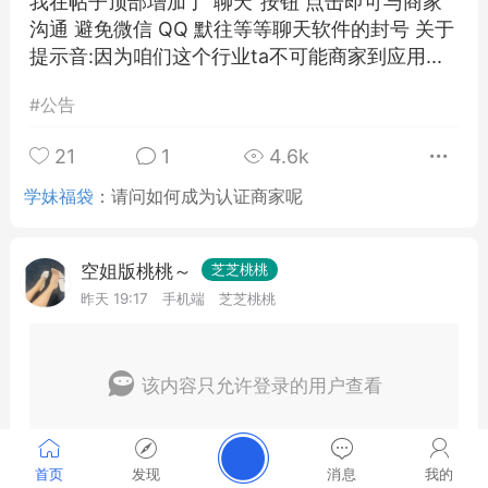
我在帖子顶部增加了"聊天"按钮 点击即可与商家
沟通 避免微信 QQ 默往等等聊天软件的封号 关于
提示音:因为咱们这个行业ta不可能商家到应用...
#
公告
21
1
4.6k
学妹福袋
：
请问如何成为认证商家呢
空姐版桃桃～
芝芝桃桃
昨天 19:17
手机端
芝芝桃桃
该内容只允许登录的用户查看
首页
发现
消息
我的
1
5
127