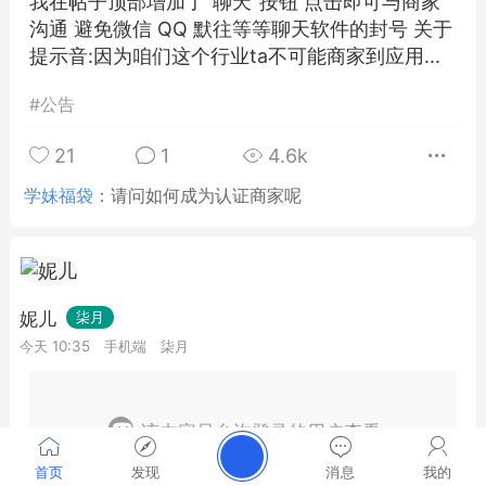
我在帖子顶部增加了"聊天"按钮 点击即可与商家
沟通 避免微信 QQ 默往等等聊天软件的封号 关于
提示音:因为咱们这个行业ta不可能商家到应用...
#
公告
21
1
4.6k
学妹福袋
：
请问如何成为认证商家呢
妮儿
柒月
今天 10:35
手机端
柒月
该内容只允许登录的用户查看
首页
发现
消息
我的