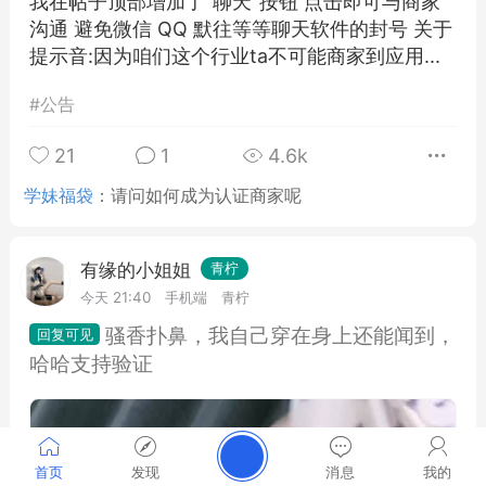
我在帖子顶部增加了"聊天"按钮 点击即可与商家
沟通 避免微信 QQ 默往等等聊天软件的封号 关于
提示音:因为咱们这个行业ta不可能商家到应用...
#
公告
21
1
4.6k
学妹福袋
：
请问如何成为认证商家呢
有缘的小姐姐
青柠
今天 21:40
手机端
青柠
骚香扑鼻，我自己穿在身上还能闻到，
哈哈支持验证
首页
发现
消息
我的