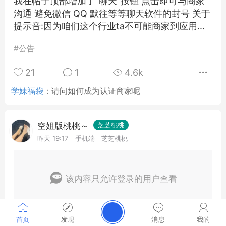
我在帖子顶部增加了"聊天"按钮 点击即可与商家
沟通 避免微信 QQ 默往等等聊天软件的封号 关于
提示音:因为咱们这个行业ta不可能商家到应用...
#
公告
21
1
4.6k
学妹福袋
：
请问如何成为认证商家呢
空姐版桃桃～
芝芝桃桃
昨天 19:17
手机端
芝芝桃桃
该内容只允许登录的用户查看
首页
发现
消息
我的
1
5
135