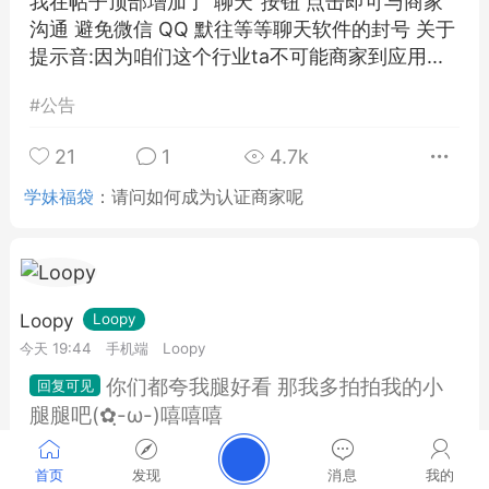
我在帖子顶部增加了"聊天"按钮 点击即可与商家
沟通 避免微信 QQ 默往等等聊天软件的封号 关于
提示音:因为咱们这个行业ta不可能商家到应用...
#
公告
21
1
4.7k
学妹福袋
：
请问如何成为认证商家呢
Loopy
Loopy
今天 19:44
手机端
Loopy
你们都夸我腿好看 那我多拍拍我的小
腿腿吧(✿ฺ-ω-)嘻嘻嘻
最近放假在家好悠哉啊 快来找我下单啊酸臭小脚
首页
发现
消息
我的
丫 优先默往nvdalubi 扣扣 2778416388 附赠上身