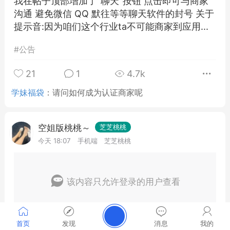
我在帖子顶部增加了"聊天"按钮 点击即可与商家
沟通 避免微信 QQ 默往等等聊天软件的封号 关于
提示音:因为咱们这个行业ta不可能商家到应用...
#
公告
21
1
4.7k
学妹福袋
：
请问如何成为认证商家呢
空姐版桃桃～
芝芝桃桃
今天 18:07
手机端
芝芝桃桃
该内容只允许登录的用户查看
首页
发现
消息
我的
2
2
24