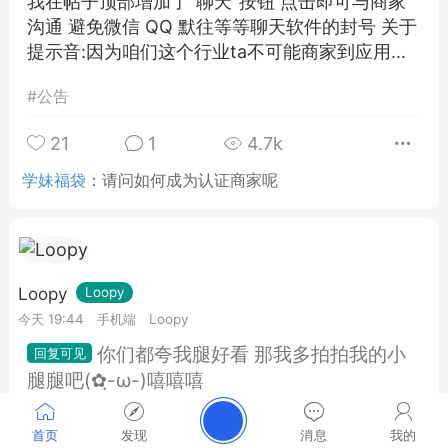
我在帖子顶部增加了"聊天"按钮 点击即可与商家
沟通 避免微信 QQ 默往等等聊天软件的封号 关于
提示音:因为咱们这个行业ta不可能商家到应用...
#
公告
21
1
4.7k
学妹福袋
：
请问如何成为认证商家呢
Loopy
Loopy
今天 19:44
手机端
Loopy
你们都夸我腿好看 那我多拍拍我的小
腿腿吧(✿ฺ-ω-)嘻嘻嘻
最近放假在家好悠哉啊 快来找我下单啊酸臭小脚
首页
发现
消息
我的
丫 优先默往nvdalubi 扣扣 2778416388 附赠上身