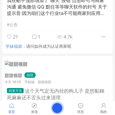
我在帖子顶部增加了"聊天"按钮 点击即可与商家
沟通 避免微信 QQ 默往等等聊天软件的封号 关于
提示音:因为咱们这个行业ta不可能商家到应用...
#
公告
21
1
4.7k
学妹福袋
：
请问如何成为认证商家呢
甜甜很甜
甜甜
今天 18:05
手机端
甜甜很甜
这个天气定无内丝的狗儿子 是想黏糊
死麻麻还不舌头过来清理
推荐默往加我 墨往号ywdulala912 扣扣号
首页
发现
消息
我的
1527789981 下单赠送穿着视频收集验证视频 轻