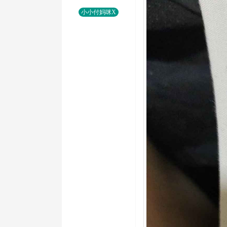
小小付妈咪X