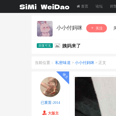
首页
论坛
封
小小付妈咪
关注
姨妈来了
当前位置：
私密味道
>
小小付妈咪
>
正文
已重置-2014
大版主