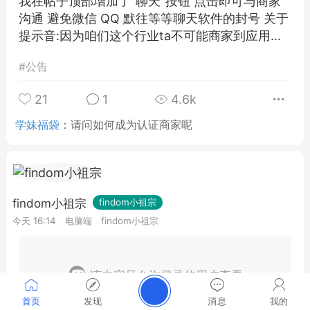
我在帖子顶部增加了"聊天"按钮 点击即可与商家
沟通 避免微信 QQ 默往等等聊天软件的封号 关于
提示音:因为咱们这个行业ta不可能商家到应用...
#
公告
21
1
4.6k
学妹福袋
：
请问如何成为认证商家呢
findom小祖宗
findom小祖宗
今天 16:14
电脑端
findom小祖宗
该内容只允许登录的用户查看
首页
发现
消息
我的