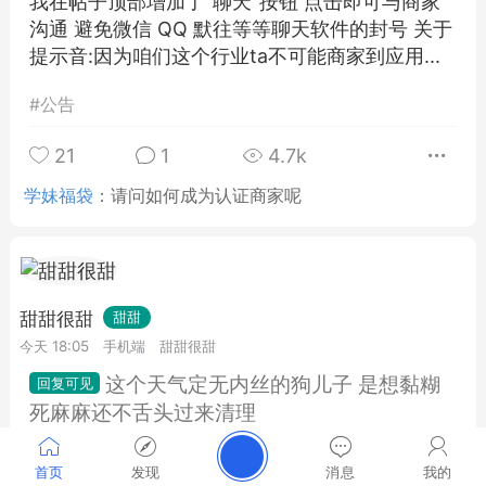
我在帖子顶部增加了"聊天"按钮 点击即可与商家
沟通 避免微信 QQ 默往等等聊天软件的封号 关于
提示音:因为咱们这个行业ta不可能商家到应用...
#
公告
21
1
4.7k
学妹福袋
：
请问如何成为认证商家呢
甜甜很甜
甜甜
今天 18:05
手机端
甜甜很甜
这个天气定无内丝的狗儿子 是想黏糊
死麻麻还不舌头过来清理
推荐默往加我 墨往号ywdulala912 扣扣号
首页
发现
消息
我的
1527789981 下单赠送穿着视频收集验证视频 轻