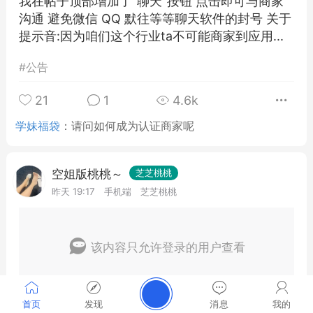
我在帖子顶部增加了"聊天"按钮 点击即可与商家
沟通 避免微信 QQ 默往等等聊天软件的封号 关于
提示音:因为咱们这个行业ta不可能商家到应用...
#
公告
21
1
4.6k
学妹福袋
：
请问如何成为认证商家呢
空姐版桃桃～
芝芝桃桃
昨天 19:17
手机端
芝芝桃桃
该内容只允许登录的用户查看
首页
发现
消息
我的
1
5
128