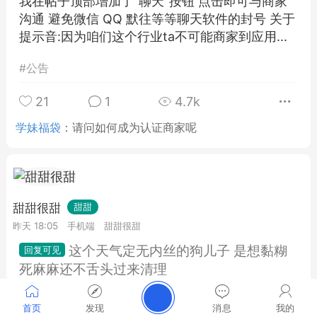
我在帖子顶部增加了"聊天"按钮 点击即可与商家
沟通 避免微信 QQ 默往等等聊天软件的封号 关于
提示音:因为咱们这个行业ta不可能商家到应用...
#
公告
21
1
4.7k
学妹福袋
：
请问如何成为认证商家呢
甜甜很甜
甜甜
昨天 18:05
手机端
甜甜很甜
这个天气定无内丝的狗儿子 是想黏糊
死麻麻还不舌头过来清理
推荐默往加我 墨往号ywdulala912 扣扣号
首页
发现
消息
我的
1527789981 下单赠送穿着视频收集验证视频 轻