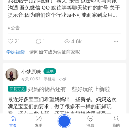
我在帖子顶部增加了"聊天"按钮 点击即可与商家
沟通 避免微信 QQ 默往等等聊天软件的封号 关于
提示音:因为咱们这个行业ta不可能商家到应用...
#
公告
21
1
4.6k
学妹福袋
：
请问如何成为认证商家呢
小梦原味
琉璃
今天 00:52
手机端
小梦
妈妈的物品还有一些好玩的上新啦
最近好多宝宝们希望妈妈出一些新品。妈妈这次
满足宝宝们的要求，做了很多不一样的新鲜玩
意，还有一些上新，还不快来妈妈这里感受一
下？快来找妈妈吧，妈妈让你爽（服务好到...
首页
发现
消息
我的