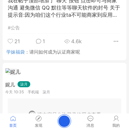
我在帖子顶部增加了"聊天"按钮 点击即可与商家
沟通 避免微信 QQ 默往等等聊天软件的封号 关于
提示音:因为咱们这个行业ta不可能商家到应用...
#
公告
21
1
4.6k
学妹福袋
：
请问如何成为认证商家呢
妮儿
柒月
今天 10:35
手机端
柒月
该内容只允许登录的用户查看
首页
发现
消息
我的