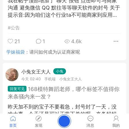
我在帖子顶部增加了"聊天"按钮 点击即可与商家
沟通 避免微信 QQ 默往等等聊天软件的封号 关于
提示音:因为咱们这个行业ta不可能商家到应用...
#
公告
21
1
4.6k
学妹福袋
：
请问如何成为认证商家呢
小兔女王大人
小兔
今天 02:40
手机端
小兔女王大人
168模特舞蹈老师，哪个标签不值得你
来条骚内来一发？
昨天加不到的宝子不要着急，封号封了一天，没
啥大事，今天还是可以正常下单的喔，来条妈妈
的骚内或者像这位宝子一样给我买套比基尼拍完
首页
发现
消息
我的
写真再自慰完发你喔，就问你馋不馋，...