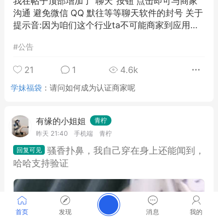
我在帖子顶部增加了"聊天"按钮 点击即可与商家
沟通 避免微信 QQ 默往等等聊天软件的封号 关于
提示音:因为咱们这个行业ta不可能商家到应用...
#
公告
21
1
4.6k
学妹福袋
：
请问如何成为认证商家呢
有缘的小姐姐
青柠
昨天 21:40
手机端
青柠
骚香扑鼻，我自己穿在身上还能闻到，
哈哈支持验证
首页
发现
消息
我的