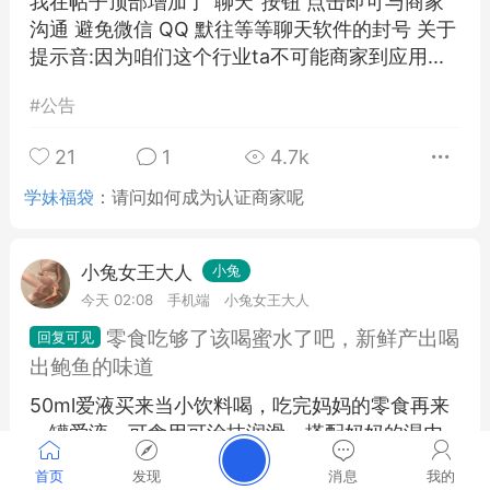
我在帖子顶部增加了"聊天"按钮 点击即可与商家
沟通 避免微信 QQ 默往等等聊天软件的封号 关于
提示音:因为咱们这个行业ta不可能商家到应用...
#
公告
21
1
4.7k
学妹福袋
：
请问如何成为认证商家呢
小兔女王大人
小兔
今天 02:08
手机端
小兔女王大人
零食吃够了该喝蜜水了吧，新鲜产出喝
出鲍鱼的味道
50ml爱液买来当小饮料喝，吃完妈妈的零食再来
一罐爱液，可食用可涂抹润滑，搭配妈妈的湿内
内润滑套鸡鸡上，给予你最真实的感受，加
首页
发现
消息
我的
QQ3171763602...