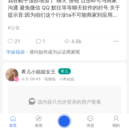
我在帖子顶部增加了"聊天"按钮 点击即可与商家
沟通 避免微信 QQ 默往等等聊天软件的封号 关于
提示音:因为咱们这个行业ta不可能商家到应用...
#
公告
21
1
4.6k
学妹福袋
：
请问如何成为认证商家呢
希儿小姐姐女王
希儿
今天 09:45
电脑端
小希姐姐
该内容只允许登录的用户查看
首页
发现
消息
我的
0
5
23