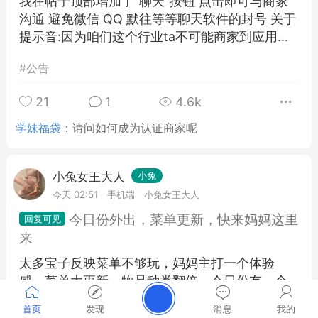
我在帖子顶部增加了"聊天"按钮 点击即可与商家
沟通 避免微信 QQ 默往等等聊天软件的封号 关于
提示音:因为咱们这个行业ta不可能商家到应用...
#
公告
21
1
4.6k
学妹福袋
：
请问如何成为认证商家呢
小兔女王大人
小兔
今天 02:51
手机端
小兔女王大人
今日份外出，菜单更新，快来妈妈这里
来
太多宝子反映菜单不够玩，妈妈主打一个体验
感，菜单大更新，物品种类翻倍，今日份有一个
算一个，下单送价值200福利，全部打九折，宝子
首页
发现
消息
我的
们都来妈妈这里叭，加QQ3171...