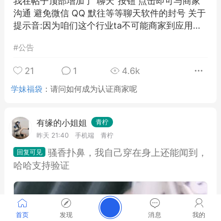
我在帖子顶部增加了"聊天"按钮 点击即可与商家
沟通 避免微信 QQ 默往等等聊天软件的封号 关于
提示音:因为咱们这个行业ta不可能商家到应用...
#
公告
21
1
4.6k
学妹福袋
：
请问如何成为认证商家呢
有缘的小姐姐
青柠
昨天 21:40
手机端
青柠
骚香扑鼻，我自己穿在身上还能闻到，
哈哈支持验证
首页
发现
消息
我的