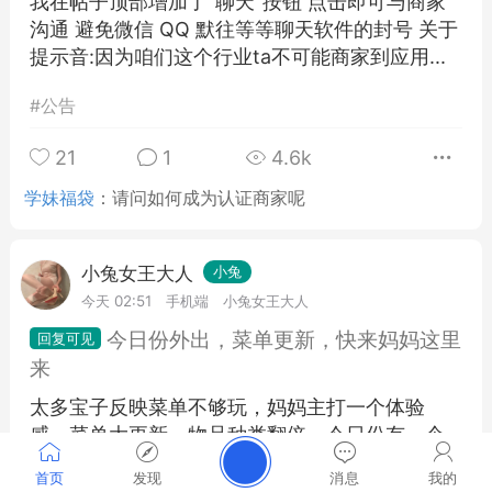
我在帖子顶部增加了"聊天"按钮 点击即可与商家
沟通 避免微信 QQ 默往等等聊天软件的封号 关于
提示音:因为咱们这个行业ta不可能商家到应用...
#
公告
21
1
4.6k
学妹福袋
：
请问如何成为认证商家呢
小兔女王大人
小兔
今天 02:51
手机端
小兔女王大人
今日份外出，菜单更新，快来妈妈这里
来
太多宝子反映菜单不够玩，妈妈主打一个体验
感，菜单大更新，物品种类翻倍，今日份有一个
算一个，下单送价值200福利，全部打九折，宝子
首页
发现
消息
我的
们都来妈妈这里叭，加QQ3171...