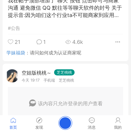
我在帖子顶部增加了"聊天"按钮 点击即可与商家
沟通 避免微信 QQ 默往等等聊天软件的封号 关于
提示音:因为咱们这个行业ta不可能商家到应用...
#
公告
21
1
4.6k
学妹福袋
：
请问如何成为认证商家呢
空姐版桃桃～
芝芝桃桃
今天 19:17
手机端
芝芝桃桃
该内容只允许登录的用户查看
首页
发现
消息
我的
1
0
39