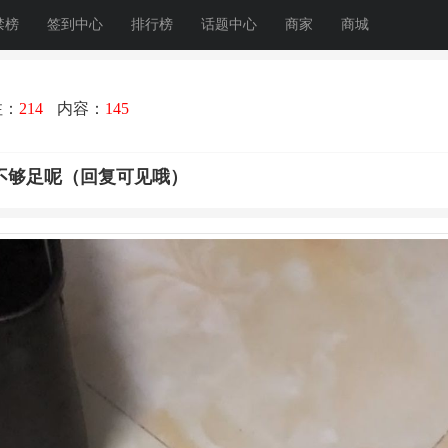
禁榜
签到中心
排行榜
话题中心
商家
商城
注：
214
内容：
145
不够足呢（回复可见哦）