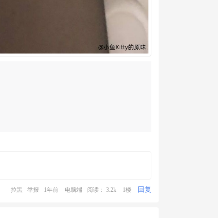
回复
拉黑
举报
1年前
电脑端
阅读： 3.2k
1楼