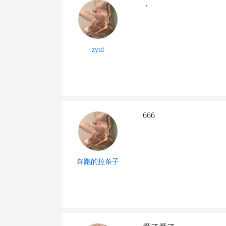
，
zytd
666
奔跑的拉条子