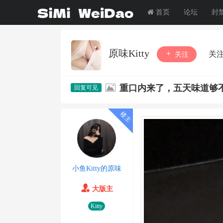
首页
论坛
封
原味Kitty
关
关注
重口内来了，五天味道够
小鱼Kitty的原味
大版主
Kitty