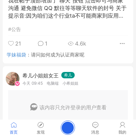
我在帖子顶部增加了"聊天"按钮 点击即可与商家
沟通 避免微信 QQ 默往等等聊天软件的封号 关于
提示音:因为咱们这个行业ta不可能商家到应用...
#
公告
21
1
4.6k
学妹福袋
：
请问如何成为认证商家呢
希儿小姐姐女王
希儿
今天 09:45
电脑端
小希姐姐
该内容只允许登录的用户查看
首页
发现
消息
我的
0
7
41