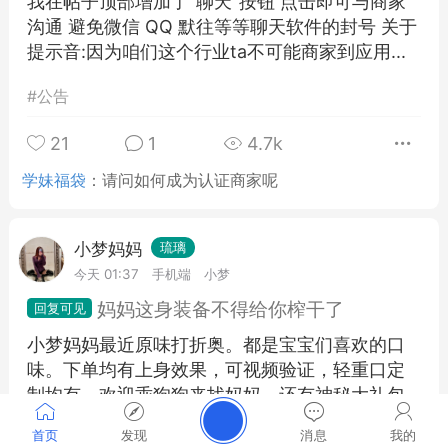
我在帖子顶部增加了"聊天"按钮 点击即可与商家
沟通 避免微信 QQ 默往等等聊天软件的封号 关于
提示音:因为咱们这个行业ta不可能商家到应用...
#
公告
21
1
4.7k
学妹福袋
：
请问如何成为认证商家呢
小梦妈妈
琉璃
今天 01:37
手机端
小梦
妈妈这身装备不得给你榨干了
小梦妈妈最近原味打折奥。都是宝宝们喜欢的口
味。下单均有上身效果，可视频验证，轻重口定
制均有，欢迎乖狗狗来找妈妈，还有神秘大礼包
奥（服务非常好奥） ...
首页
发现
消息
我的