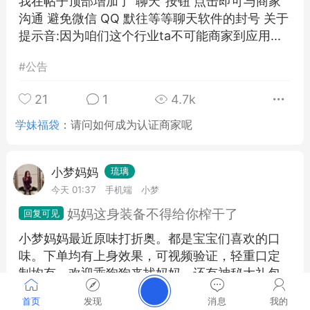
我在帖子顶部增加了"聊天"按钮 点击即可与商家
沟通 避免微信 QQ 默往等等聊天软件的封号 关于
提示音:因为咱们这个行业ta不可能商家到应用...
#
公告
21
1
4.7k
学妹福袋
：
请问如何成为认证商家呢
小梦妈妈
琉璃
今天 01:37
手机端
小梦
妈妈这身装备不得给你榨干了
小梦妈妈最近原味打折奥。都是宝宝们喜欢的口
味。下单均有上身效果，可视频验证，轻重口定
制均有，欢迎乖狗狗来找妈妈，还有神秘大礼包
奥（服务非常好奥） ...
首页
发现
消息
我的