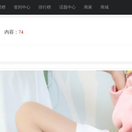
禁榜
签到中心
排行榜
话题中心
商家
商城
1
内容：
74