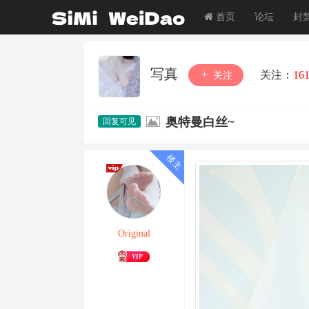
首页
论坛
封
写真
关注：
16
关注
奥特曼白丝~
Original
VIP