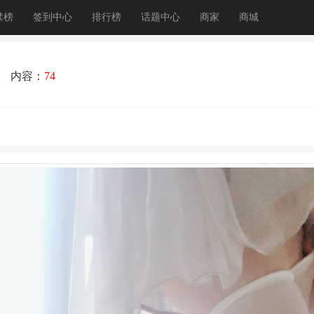
禁榜
签到中心
排行榜
话题中心
商家
商城
1
内容：
74