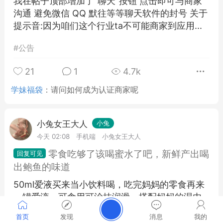
我在帖子顶部增加了"聊天"按钮 点击即可与商家
沟通 避免微信 QQ 默往等等聊天软件的封号 关于
提示音:因为咱们这个行业ta不可能商家到应用...
#
公告
21
1
4.7k
学妹福袋
：
请问如何成为认证商家呢
小兔女王大人
小兔
今天 02:08
手机端
小兔女王大人
零食吃够了该喝蜜水了吧，新鲜产出喝
出鲍鱼的味道
50ml爱液买来当小饮料喝，吃完妈妈的零食再来
一罐爱液，可食用可涂抹润滑，搭配妈妈的湿内
内润滑套鸡鸡上，给予你最真实的感受，加
首页
发现
消息
我的
QQ3171763602...