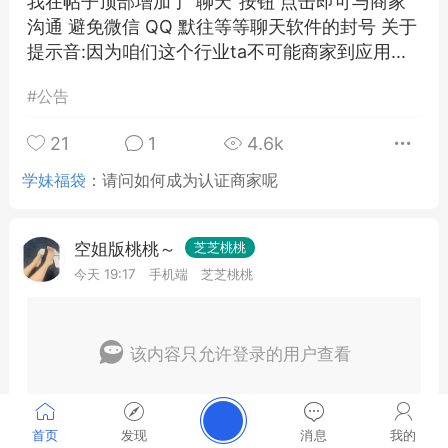
我在帖子顶部增加了"聊天"按钮 点击即可与商家
沟通 避免微信 QQ 默往等等聊天软件的封号 关于
提示音:因为咱们这个行业ta不可能商家到应用...
#
公告
21
1
4.6k
学妹福袋
：
请问如何成为认证商家呢
空姐版桃桃～
芝芝桃桃
今天 19:17
手机端
芝芝桃桃
该内容只允许登录的用户查看
首页
发现
消息
我的
1
0
19