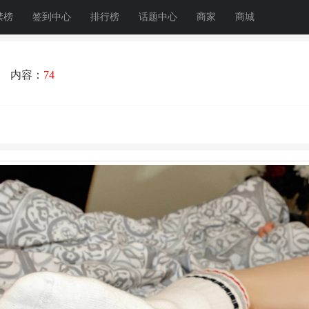
禁榜
签到中心
排行榜
话题中心
商家
商城
1
内容：
74