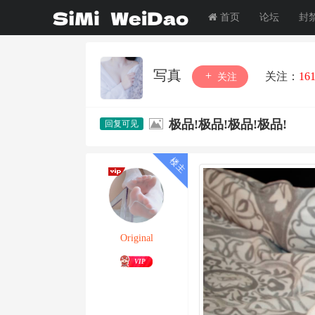
首页
论坛
封
写真
关注：
16
关注
极品!极品!极品!极品!
Original
VIP