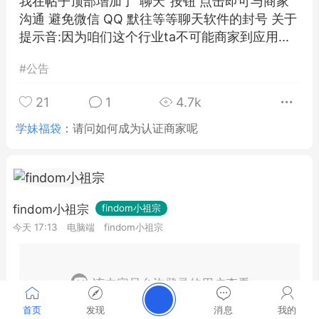
我在帖子顶部增加了"聊天"按钮 点击即可与商家
沟通 避免微信 QQ 默往等等聊天软件的封号 关于
提示音:因为咱们这个行业ta不可能商家到应用...
#
公告
21
1
4.7k
学妹福袋
：
请问如何成为认证商家呢
findom小祖宗
findom小祖宗
今天 17:13
电脑端
findom小祖宗
该内容只允许登录的用户查看
首页
发现
消息
我的