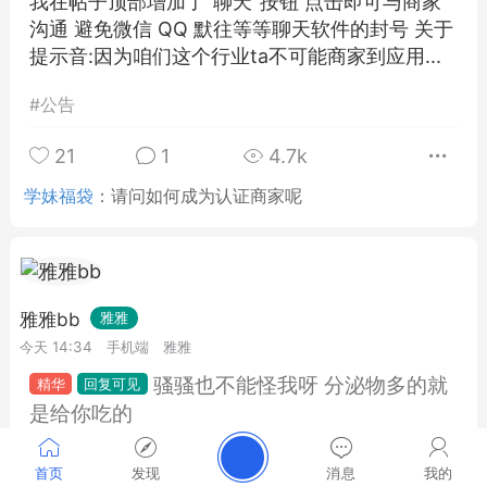
我在帖子顶部增加了"聊天"按钮 点击即可与商家
沟通 避免微信 QQ 默往等等聊天软件的封号 关于
提示音:因为咱们这个行业ta不可能商家到应用...
#
公告
21
1
4.7k
学妹福袋
：
请问如何成为认证商家呢
雅雅bb
雅雅
今天 14:34
手机端
雅雅
骚骚也不能怪我呀 分泌物多的就
是给你吃的
首页
发现
消息
我的