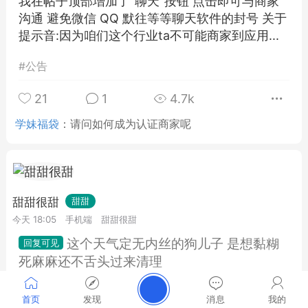
我在帖子顶部增加了"聊天"按钮 点击即可与商家
沟通 避免微信 QQ 默往等等聊天软件的封号 关于
提示音:因为咱们这个行业ta不可能商家到应用...
#
公告
21
1
4.7k
学妹福袋
：
请问如何成为认证商家呢
甜甜很甜
甜甜
今天 18:05
手机端
甜甜很甜
这个天气定无内丝的狗儿子 是想黏糊
死麻麻还不舌头过来清理
推荐默往加我 墨往号ywdulala912 扣扣号
首页
发现
消息
我的
1527789981 下单赠送穿着视频收集验证视频 轻